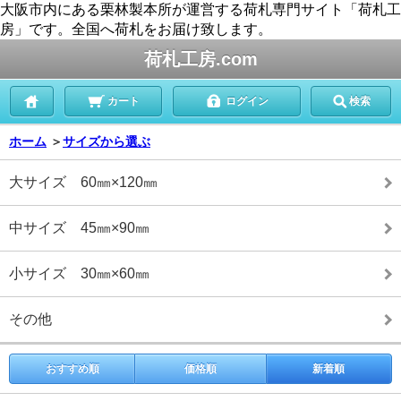
大阪市内にある栗林製本所が運営する荷札専門サイト「荷札工
房」です。全国へ荷札をお届け致します。
荷札工房.com
カート
ログイン
検索
ホーム
＞
サイズから選ぶ
大サイズ 60㎜×120㎜
中サイズ 45㎜×90㎜
小サイズ 30㎜×60㎜
その他
おすすめ順
価格順
新着順