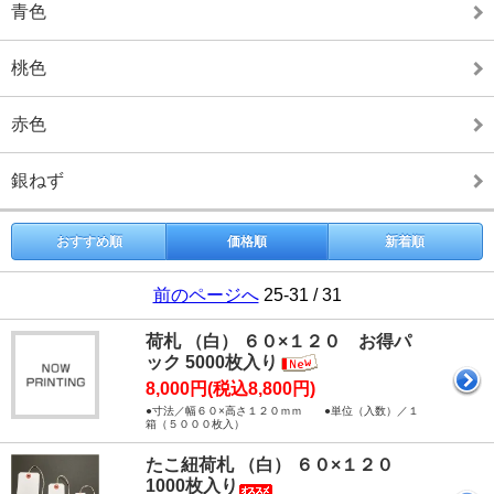
青色
桃色
赤色
銀ねず
おすすめ順
価格順
新着順
前のページへ
25-31 / 31
荷札 （白） ６０×１２０ お得パ
ック 5000枚入り
8,000円(税込8,800円)
●寸法／幅６０×高さ１２０ｍｍ ●単位（入数）／１
箱（５０００枚入）
たこ紐荷札 （白） ６０×１２０
1000枚入り