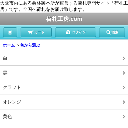
大阪市内にある栗林製本所が運営する荷札専門サイト「荷札工
房」です。全国へ荷札をお届け致します。
荷札工房.com
カート
ログイン
検索
ホーム
＞
色から選ぶ
白
黒
クラフト
オレンジ
黄色