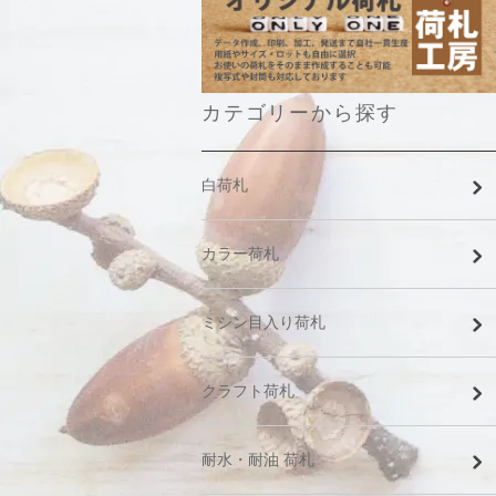
カテゴリーから探す
白荷札
カラー荷札
ミシン目入り荷札
クラフト荷札
耐水・耐油 荷札