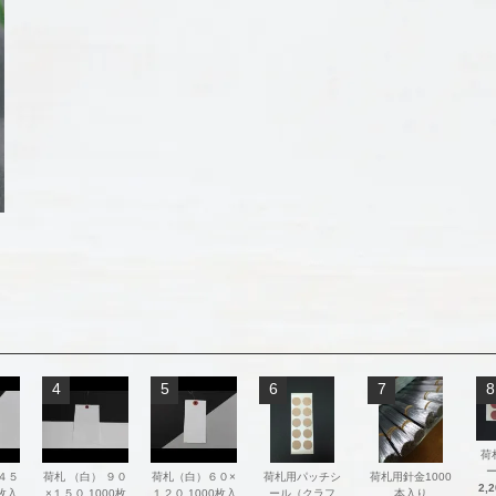
4
5
6
7
8
荷
 ４５
荷札 （白） ９０
荷札（白）６０×
荷札用パッチシ
荷札用針金1000
2,
0枚入
×１５０ 1000枚
１２０ 1000枚入
ール（クラフ
本入り