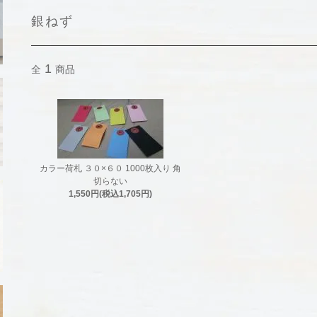
銀ねず
1
全
商品
カラー荷札 ３０×６０ 1000枚入り 角
切らない
1,550円(税込1,705円)