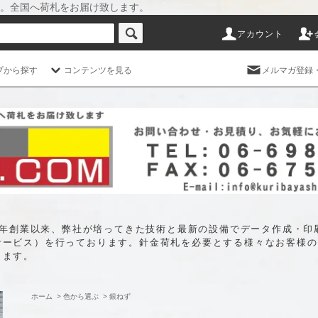
。全国へ荷札をお届け致します。
アカウント
プから探す
コンテンツを見る
メルマガ登録
35年創業以来、弊社が培ってきた技術と最新の設備でデータ作成・
サービス）を行っております。針金荷札を必要とする様々なお客様の
します。
ホーム
>
色から選ぶ
>
銀ねず