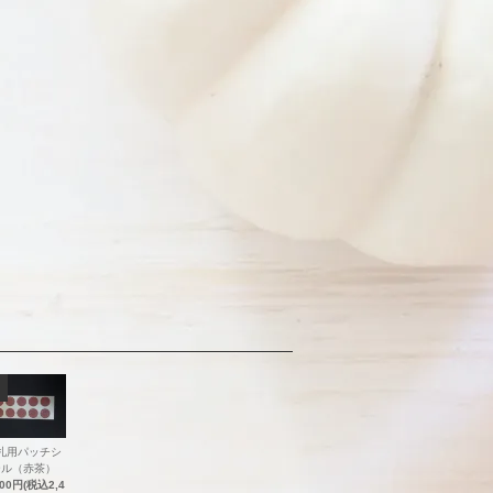
札用パッチシ
ール（赤茶）
200円(税込2,4