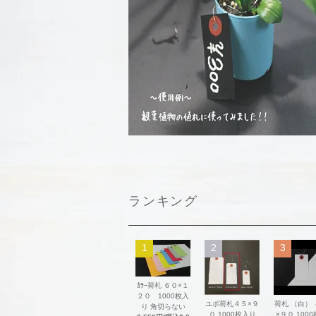
ランキング
1
2
3
ｶﾗｰ荷札 ６０×１
２０ 1000枚入
ユポ荷札４５×９
荷札 （白）
り 角切らない
０ 1000枚入り
×９０ 100