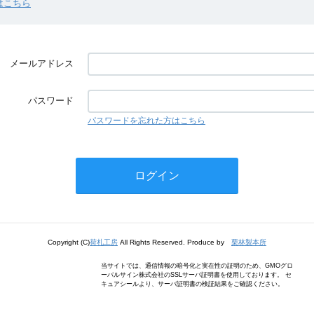
はこちら
メールアドレス
パスワード
パスワードを忘れた方はこちら
Copyright (C)
荷札工房
All Rights Reserved. Produce by
栗林製本所
当サイトでは、通信情報の暗号化と実在性の証明のため、GMOグロ
ーバルサイン株式会社のSSLサーバ証明書を使用しております。 セ
キュアシールより、サーバ証明書の検証結果をご確認ください。