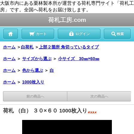
大阪市内にある栗林製本所が運営する荷札専門サイト「荷札工
房」です。全国へ荷札をお届け致します。
荷札工房.com
カート
ログイン
検索
ホーム
＞
白荷札
＞
上部２箇所 角切っているタイプ
ホーム
＞
サイズから選ぶ
＞
小サイズ 30㎜×60㎜
ホーム
＞
色から選ぶ
＞
白
ホーム
＞
1000枚入り
前の商品へ
次の商品へ
荷札 （白） ３０×６０ 1000枚入り