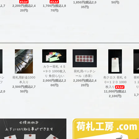
1,850円(税込2,0
50円)
1,7
2,200円(税込2,4
1,700円(税込1,8
35円)
20円)
70円)
カラー荷札 ４５
荷札用パッチシ
×９０ 1000枚入
ール（赤茶）
り 角切らない
チシ
荷札用針金1000
布クロス 荷札 ６
荷
2,200円(税込2,4
2,000円(税込2,2
フ
本入り
０×１２０ 1000
１２
20円)
00円)
2,500円(税込2,7
枚入り
り
2,0
50円)
11,000円(税込1
1,
2,100円)