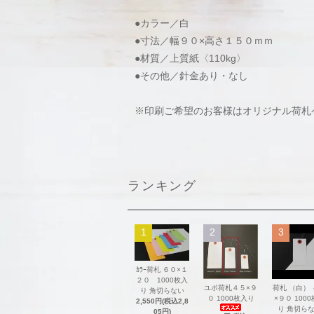
●カラー／白
●寸法／幅９０×高さ１５０ｍｍ
●材質／上質紙〈110kg〉
●その他／針金あり・なし
※印刷ご希望のお客様はオリジナル荷札
ランキング
1
2
3
ｶﾗｰ荷札 ６０×１
２０ 1000枚入
ユポ荷札４５×９
荷札 （白）
り 角切らない
０ 1000枚入り
×９０ 100
2,550円(税込2,8
り 角切ら
05円)