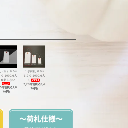
札（白）６０×
ユポ荷札 ６０×
０ 1000枚入
１２０ 1000枚入
 角切らない
り
7,700円(税込8,4
700円(税込1,8
70円)
70円)