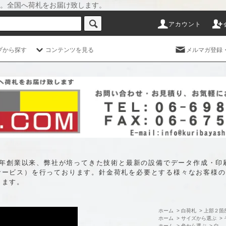
。全国へ荷札をお届け致します。
アカウント
プから探す
コンテンツを見る
メルマガ登録
35年創業以来、弊社が培ってきた技術と最新の設備でデータ作成・
サービス）を行っております。針金荷札を必要とする様々なお客様の
します。
ホーム
>
白荷札
>
上部２箇
ホーム
>
サイズから選ぶ
>
ホーム
>
色から選ぶ
>
白