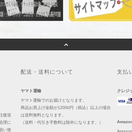
配送・送料について
支払
ヤマト運輸
クレジ
ヤマト運輸でのお届けとなります。
商品お買上げ金額が12000円（税込）以上の場合
往復送
は送料無料となります。
Amazon
処理に
（送料・代引き手数料は除外になります。）
願い致
Amaz