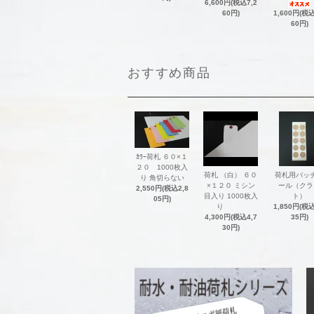
6,600円(税込7,2
60円)
1,600円(税込
60円)
おすすめ商品
ｶﾗｰ荷札 ６０×１
２０ 1000枚入
荷札 （白） ６０
荷札用パッ
り 角切らない
×１２０ ミシン
ール（クラ
2,550円(税込2,8
目入り 1000枚入
ト）
05円)
り
1,850円(税込
4,300円(税込4,7
35円)
30円)