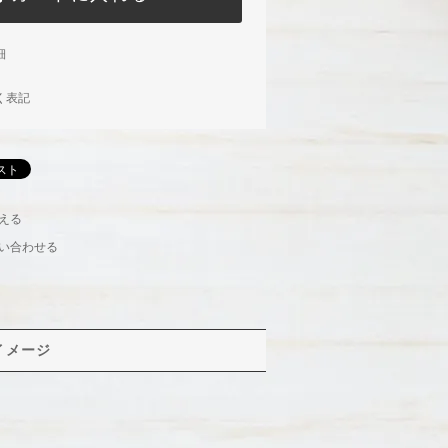
細
く表記
える
い合わせる
イメージ