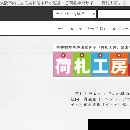
大阪市内にある栗林製本所が運営する荷札専門サイト「荷札工房」です
ホーム
カテゴリーから探す
グルー
「荷札工房.com」では昭和
社内一貫生産（ワンストップ
そんな荷札通販サイトを目指