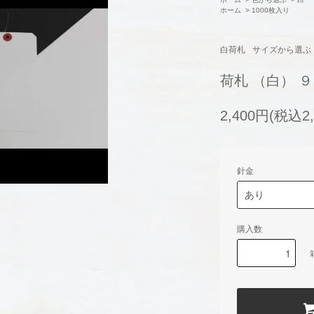
ホーム
>
1000枚入り
白荷札
サイズから選ぶ
荷札 （白） ９
2,400円(税込2,
針金
購入数