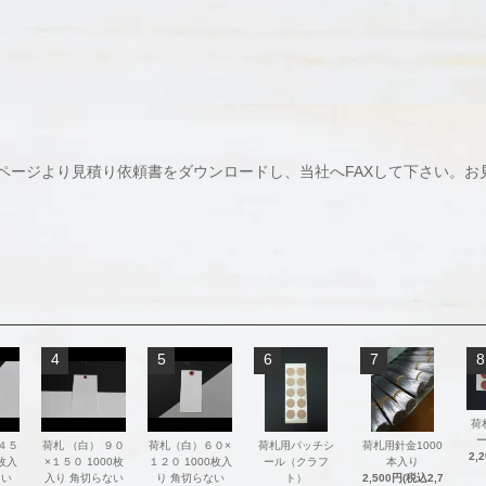
ページより見積り依頼書をダウンロードし、当社へFAXして下さい。お
4
5
6
7
8
荷
 ４５
荷札 （白） ９０
荷札（白）６０×
荷札用パッチシ
荷札用針金1000
2,
0枚入
×１５０ 1000枚
１２０ 1000枚入
ール（クラフ
本入り
ない
入り 角切らない
り 角切らない
ト）
2,500円(税込2,7