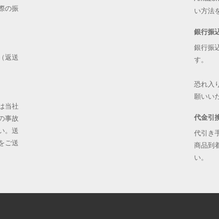
際の振
い方法
銀行振
銀行振
（返送
す。
恐れ入
願いい
は当社
代金引
の事故
い。送
代引き
をご送
商品到
い。