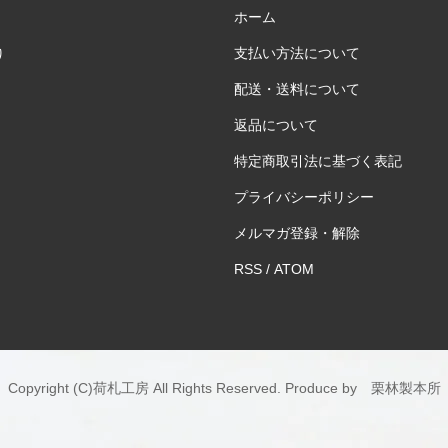
ホーム
支払い方法について
り
よ
配送・送料について
客
返品について
し
特定商取引法に基づく表記
プライバシーポリシー
メルマガ登録・解除
RSS
/
ATOM
Copyright (C)
荷札工房
All Rights Reserved. Produce by
栗林製本所