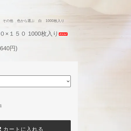
その他
色から選ぶ
白
1000枚入り
０×１５０ 1000枚入り
640円)
箱
カートに入れる