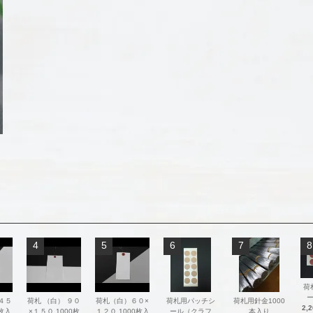
4
5
6
7
8
荷
 ４５
荷札 （白） ９０
荷札（白）６０×
荷札用パッチシ
荷札用針金1000
2,
0枚入
×１５０ 1000枚
１２０ 1000枚入
ール（クラフ
本入り