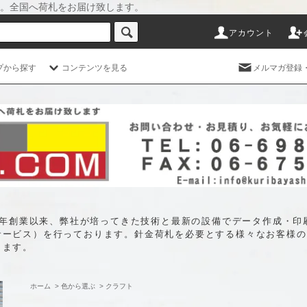
。全国へ荷札をお届け致します。
アカウント
プから探す
コンテンツを見る
メルマガ登録
35年創業以来、弊社が培ってきた技術と最新の設備でデータ作成・
サービス）を行っております。針金荷札を必要とする様々なお客様の
します。
ホーム
>
色から選ぶ
>
クラフト