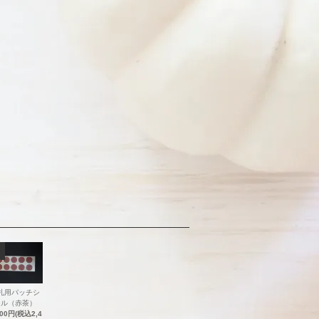
札用パッチシ
ール（赤茶）
200円(税込2,4