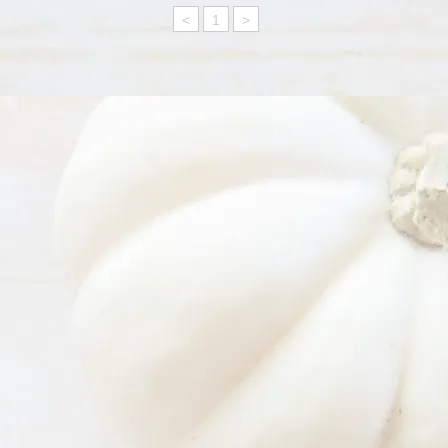
<
1
>