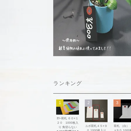
ランキング
1
2
3
ｶﾗｰ荷札 ６０×１
２０ 1000枚入
ユポ荷札４５×９
荷札 （白）
り 角切らない
０ 1000枚入り
×９０ 100