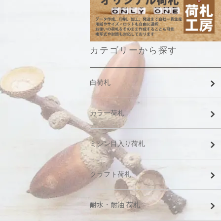
カテゴリーから探す
白荷札
カラー荷札
ミシン目入り荷札
クラフト荷札
耐水・耐油 荷札