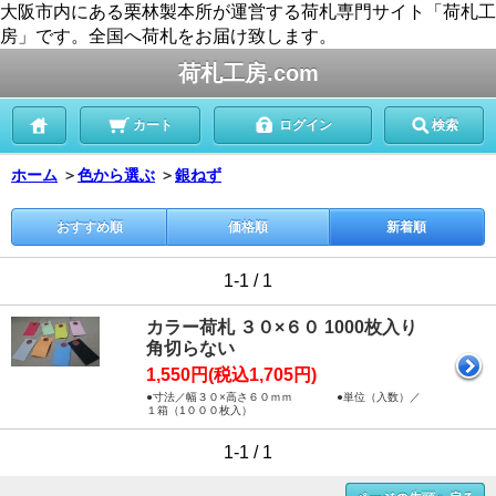
大阪市内にある栗林製本所が運営する荷札専門サイト「荷札工
房」です。全国へ荷札をお届け致します。
荷札工房.com
カート
ログイン
検索
ホーム
＞
色から選ぶ
＞
銀ねず
おすすめ順
価格順
新着順
1-1 / 1
カラー荷札 ３０×６０ 1000枚入り
角切らない
1,550円(税込1,705円)
●寸法／幅３０×高さ６０ｍｍ ●単位（入数）／
１箱（1０００枚入）
1-1 / 1